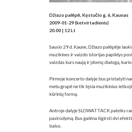
Džiazo palėpė, Kęstučio g. 6, Kaunas
2009-01-29 (ketvirtadienis)
20.00 | 12 Lt
Sausio 29 d. Kaune, Džiazo palėpėje laukia 
muzikines ir vaizdo istorijas papildys 
vaizdas kurs naują ir įdomų dialogą, kurio 
Pirmoje koncerto dalyje bus pristatyti nauji
metu grupė ne tik tęsia muzikinius ieškoj
kūrinių formą.
Antroje dalyje SLOWATTACK pateiks ramų
pasirodymą. Bus galima išgirsti dvi efekti
balso.