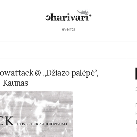
events
slowattack @ „Džiazo palėpė“,
Kaunas