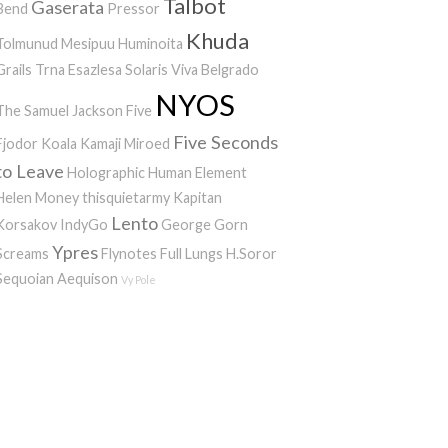
Talbot
Gaserata
Bend
Pressor
Khuda
Tolmunud Mesipuu
Huminoita
Grails
Trna
Esazlesa
Solaris
Viva Belgrado
NYOS
The Samuel Jackson Five
Five Seconds
Fjodor
Koala Kamaji
Miroed
to Leave
Holographic Human Element
Helen Money
thisquietarmy
Kapitan
Lento
Korsakov
IndyGo
George Gorn
Ypres
Screams
Flynotes
Full Lungs
H.Soror
Sequoian Aequison
Vy Pole