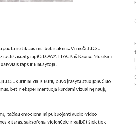
puota ne tik ausims, bet ir akims. Vilniečių .D.S..
post-rock/visual grupė SLOWATTACK iš Kauno. Muzika ir
dalyviais taps ir klausytojai.
 .D.S.. kūriniai, dalis kurių buvo įrašyta studijoje. Šiuo
imus, bet ir eksperimentuoja kurdami vizualinę naujų
, tačiau emocionaliai pulsuojantį audio-video
nes gitaras, saksofoną, violončelę ir galbūt šiek tiek