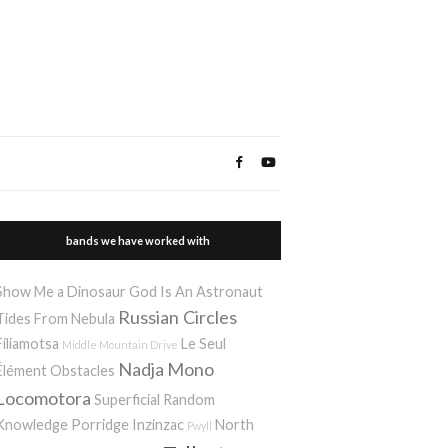
bands we have worked with
Show Me a Dinosaur
God Is An Astronaut
Russian Circles
Tides From Nebula
Filiamotsa
Le Seul
Middle Mountain Drive
Nadja
Mono
Élément
Obstacles
Locomotora
Superficial Random
Knowledge Porridge
Inzinzac
North
Pwyll