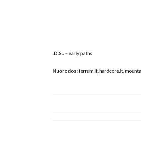
.D.S..
– early paths
Nuorodos:
ferrum.lt
,
hardcore.lt
,
mountai