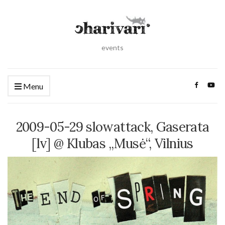
events
Menu
2009-05-29 slowattack, Gaserata
[lv] @ Klubas „Musė“, Vilnius