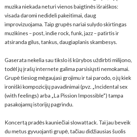
muzika niekada neturi vienos baigtinės išraiškos:
visada daromi nedideli pakeitimai, daug
improvizuojama. Taip grupės nariai sulydo skirtingas
muzikines – post, indie rock, funk, jazz – patirtis ir
atsiranda gilus, tankus, daugiaplanis skambesys.
Gaserata nekelia sau tikslo iš kūrybos uždirbti milijono,
todėl jų įrašų internete galima parsisiųsti nemokamai.
Grupė tiesiog mėgaujasi grojimu ir tai parodo, o jų kiek
ironiški kompozicijų pavadinimai (pvz. „Incidental sex
(with feelings) arba „La Pission Impossible“) tampa
pasakojamų istorijų pagrindu.
Koncertą pradės kauniečiai slowattack. Tai jau beveik
du metus gyvuojanti grupė, tačiau didžiausias šuolis