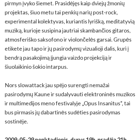
pirmyn įvyko šiemet. Prasidėjęs kaip dviejų žmonių
projektas, šiuo metu tai penkių narių post-rock,
experimental kolektyvas, kuriantis lyrišką, meditatyvią
muziką, kurioje susipina jautriai skambančios gitaros,
atmosferiško saksofono ir violončelės garsai. Grupės
etikete jau tapo ir jų pasirodymų vizualioji dalis, kuri į
bendrą pasakojimą įjungia vaizdo projekciją ir
šiuolaikinio šokio intarpus.
Nors slowattack jau spėjo surengti nemažai
pasirodymų Kaune ir sudalyvauti elektroninės muzikos
ir multimedijos meno festivalyje „Opus Insanitus“, tai
bus pirmasis jų dabartinės sudėties pasirodymas
sostinėje.
2009-05-29 penktadienis, durys 19h, pradžia 21h,