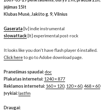
įėjimas 15lt
Klubas Musė, Jakšto g. 9, Vilnius
Gaserata
[lv] indie instrumental
slowattack
[lt] experimental post-rock
It looks like you don’t have flash player 6 installed.
Click here
to go to Adobe download page.
Pranešimas spaudai:
doc
Plakatas internetui:
1240 × 877
Reklamos internetui:
160 × 120
,
120 × 60
,
468 × 60
Įvykiai:
lastfm
Draugai: