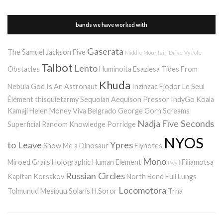
bands we have worked with
Gaserata
The Samuel Jackson Five
Middle Mountain Drive
Vy Pole
Talbot
Lento
Obstacles
Huminoita
Esazlesa
Tides From
Khuda
Nebula
God Is An Astronaut
Inzinzac
Fjodor
Le Seul
Élément
thisquietarmy
Sequoian Aequison
Pressor
IndyGo
Koala
Kamaji
Helen Money
Viva Belgrado
George Gorn Screams
Nadja
Five Seconds
Superficial Random Knowledge Porridge
NYOS
to Leave
Ypres
Show Me a Dinosaur
Flynotes
Mono
Miroed
Grails
Holographic Human Element
Filiamotsa
Pwyll
Russian Circles
Kapitan Korsakov
North Bend
Full Lungs
Locomotora
Tolmunud Mesipuu
Solaris
H.Soror
Trna