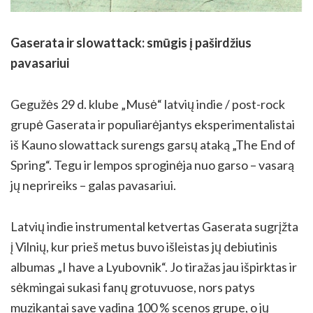
Gaserata ir slowattack: smūgis į paširdžius
pavasariui
Gegužės 29 d. klube „Musė“ latvių indie / post-rock
grupė Gaserata ir populiarėjantys eksperimentalistai
iš Kauno slowattack surengs garsų ataką „The End of
Spring“. Tegu ir lempos sproginėja nuo garso – vasarą
jų neprireiks – galas pavasariui.
Latvių indie instrumental ketvertas Gaserata sugrįžta
į Vilnių, kur prieš metus buvo išleistas jų debiutinis
albumas „I have a Lyubovnik“. Jo tiražas jau išpirktas ir
sėkmingai sukasi fanų grotuvuose, nors patys
muzikantai save vadina 100 % scenos grupe, o jų