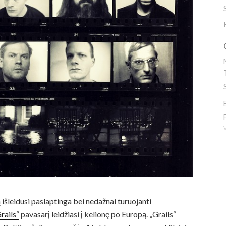
šleidusi paslaptinga bei nedažnai turuojanti
rails“
pavasarį leidžiasi į kelionę po Europą. „Grails“