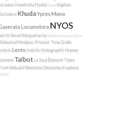
Screams
Huminoita
Fjodor
Kapitan
Pwyll
Khuda
Ypres
Mono
Korsakov
NYOS
Gaserata
Locomotora
North Bend
thisquietarmy
Middle Mountain Drive
Tolmunud Mesipuu
Pressor
Trna
Grails
Lento
Solaris
IndyGo
Holographic Human
Talbot
Element
Le Seul Élément
Tides
From Nebula
Filiamotsa
Obstacles
Esazlesa
Vy Pole