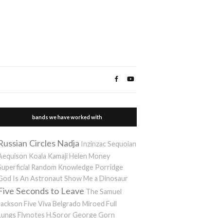
bands we have worked with
Russian Circles
Nadja
Inzinzac
Sequoian
Aequison
Koala Kamaji
Helen Money
Superficial Random Knowledge Porridge
God Is An Astronaut
Show Me a Dinosaur
Five Seconds to Leave
The Samuel
Jackson Five
Viva Belgrado
Miroed
Full
Lungs
Flynotes
H.Soror
George Gorn