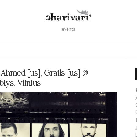
events
 Ahmed [us], Grails [us] @
blys, Vilnius