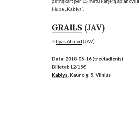
pirmąkart per 15 metų karjerą aplankys ir 
klube „Kablys“.
GRAILS
(JAV)
+
Ilyas Ahmed
(JAV)
Data: 2018-05-16 (trečiadienis)
Bilietai: 12/15€
Kablys
, Kauno g. 5, Vilnius