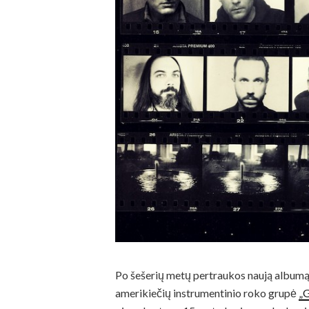
Po šešerių metų pertraukos naują albumą i
amerikiečių instrumentinio roko grupė
„G