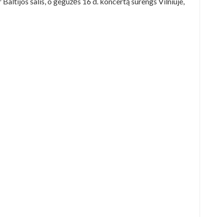
Baltijos šalis, o gegužės 16 d. koncertą surengs Vilniuje,