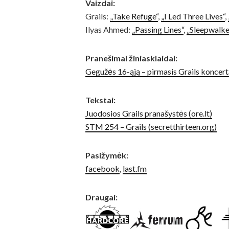
Vaizdai:
Grails:
„Take Refuge“
,
„I Led Three Lives“
,
Ilyas Ahmed:
„Passing Lines“
,
„Sleepwalke
Pranešimai žiniasklaidai:
Gegužės 16-ąją – pirmasis Grails koncert
Tekstai:
Juodosios Grails pranašystės (ore.lt)
STM 254 – Grails (secretthirteen.org)
Pasižymėk:
facebook
,
last.fm
Draugai: