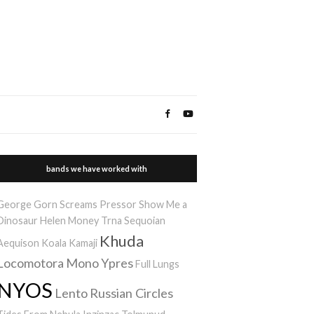
bands we have worked with
George Gorn Screams
Pressor
Show Me a
Dinosaur
Helen Money
Trna
Sequoian
Khuda
Aequison
Koala Kamaji
Locomotora
Mono
Ypres
Full Lungs
NYOS
Lento
Russian Circles