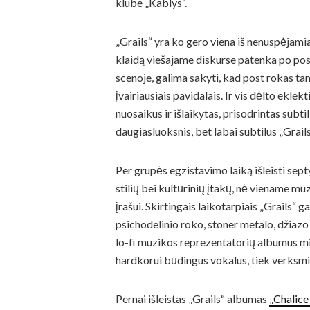
klube „Kablys“.
„Grails“ yra ko gero viena iš nenuspėjami
klaidą viešajame diskurse patenka po post
scenoje, galima sakyti, kad post rokas ta
įvairiausiais pavidalais. Ir vis dėlto ekle
nuosaikus ir išlaikytas, prisodrintas subti
daugiasluoksnis, bet labai subtilus „Grail
Per grupės egzistavimo laiką išleisti sept
stilių bei kultūrinių įtakų, nė viename mu
įrašui. Skirtingais laikotarpiais „Grails“ 
psichodelinio roko, stoner metalo, džiazo
lo-fi muzikos reprezentatorių albumus min
hardkorui būdingus vokalus, tiek verksm
Pernai išleistas „Grails“ albumas
„Chalic