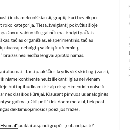
ausių ir chameleoniškiausių grupių, kuri beveik per
 roko kategorija. Tiesa, žvelgiant į pokyčius šioje
mpa žanru-vaiduokliu, galinčiu pasirodyti pačiais
ktiškas, tačiau organiškas, eksperimentinis, tačiau
lių niuansų, nebaigtų sakinių ir užuominų,
s“ braižas nesileidžia lengvai apibūdinamas.
yni albumai – tarsi paukščio skrydis virš skirtingų žanrų,
zikiniame kontinente neužsiliekant ilgiau nei vienam
galėjo būti apibūdinami ir kaip eksperimentinio noise, ir
 ar neoklasikos kūrėjai. Klausant pirmuosius analoginės
tyse galima „užklijuoti“ tiek doom metalui, tiek post-
ingas deklamuojamosios poezijos frazes.
e Hymnal“
puikiai atspindi grupės „cut and paste“