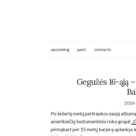
upcoming
past
contacts
Gegužės 16-ąją –
Ba
2018-
Po šešerių metų pertraukos naują albumą i
amerikiečių instrumentinio roko grupė
„G
pirmąkart per 15 metų karjerą aplankys ir 