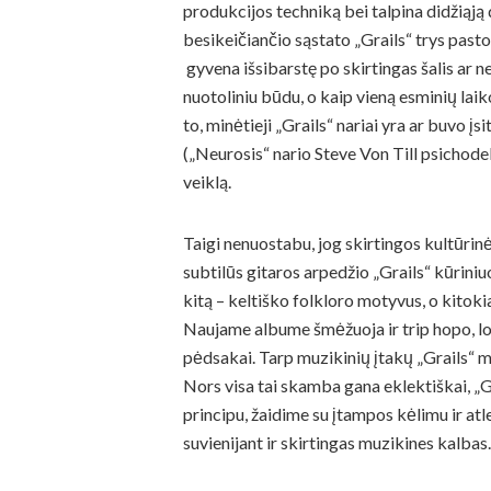
produkcijos techniką bei talpina didžiąją 
besikeičiančio sąstato „Grails“ trys pasto
gyvena išsibarstę po skirtingas šalis ar 
nuotoliniu būdu, o kaip vieną esminių lai
to, minėtieji „Grails“ nariai yra ar buvo 
(„Neurosis“ nario
Steve Von Till psichode
veiklą.
Taigi nenuostabu, jog skirtingos kultūrinė
subtilūs gitaros arpedžio „Grails“ kūriniu
kitą – keltiško folkloro motyvus, o kito
Naujame albume šmėžuoja ir trip hopo, l
pėdsakai. Tarp muzikinių įtakų „Grails“ mi
Nors visa tai skamba gana eklektiškai, „
principu, žaidime su įtampos kėlimu ir at
suvienijant ir skirtingas muzikines kalbas.