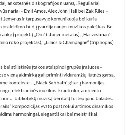
dalį ankstesnės diskografijos niuansų. Reguliariai
vūs nariai –
Emil Amos, Alex John Hall bei Zak Riles
–
net žemynus ir tarpusavyje komunikuoja bei kuria
ko praleidimo būdų įvardija naujos muzikos paieškas. Be
įsitraukę į projektų „Om“ (stoner metalas), „Harvestman“
linio roko projektas)
, „
Lilacs & Champagne“ (trip hopas)
s bei stilistinės įtakos atsispindi grupės įrašuose –
ose vieną akimirką gali priminti viduramžių liutnės garsą,
kiame kontekste – „Black Sabbath“ gitarų harmonijas.
ounge, elektroninės muzikos, krautroko, ambiento
ni ir … bibliotekų muziką bei italų fortepijono balades.
Grails“ kompozicijas vysto post rokui artimos dinamikos
leidimu harmoningai, elegantiškai bei meistriškai