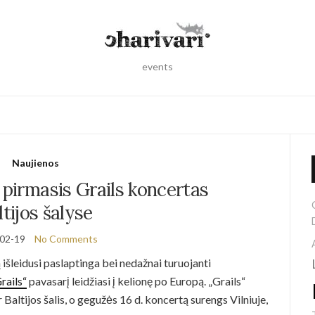
events
Naujienos
 pirmasis Grails koncertas
ltijos šalyse
02-19
No Comments
šleidusi paslaptinga bei nedažnai turuojanti
rails“
pavasarį leidžiasi į kelionę po Europą. „Grails“
Baltijos šalis, o gegužės 16 d. koncertą surengs Vilniuje,