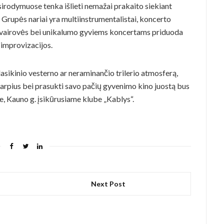
asirodymuose tenka išlieti nemažai prakaito siekiant
. Grupės nariai yra multiinstrumentalistai, koncerto
o įvairovės bei unikalumo gyviems koncertams priduoda
r improvizacijos.
 klasikinio vesterno ar neraminančio trilerio atmosferą,
tarpius bei prasukti savo pačių gyvenimo kino juostą bus
je, Kauno g. įsikūrusiame klube „Kablys“.
Next Post