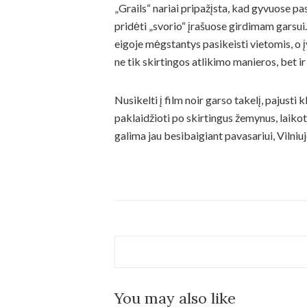
„Grails“ nariai pripažįsta, kad gyvuose p
pridėti „svorio“ įrašuose girdimam garsui
eigoje mėgstantys pasikeisti vietomis, 
ne tik skirtingos atlikimo manieros, bet i
Nusikelti į film noir garso takelį, pajusti
paklaidžioti po skirtingus žemynus, laiko
galima jau besibaigiant pavasariui, Vilniu
You may also like