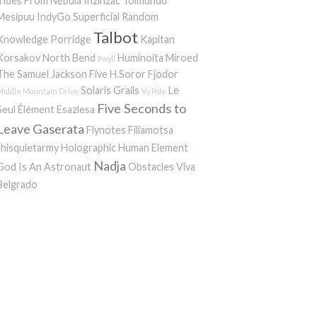
Tides From Nebula
Inzinzac
Tolmunud
Mesipuu
IndyGo
Superficial Random
Talbot
Knowledge Porridge
Kapitan
Korsakov
North Bend
Huminoita
Miroed
Pwyll
The Samuel Jackson Five
H.Soror
Fjodor
Solaris
Grails
Le
Middle Mountain Drive
Vy Pole
Five Seconds to
Seul Élément
Esazlesa
Leave
Gaserata
Flynotes
Filiamotsa
thisquietarmy
Holographic Human Element
Nadja
God Is An Astronaut
Obstacles
Viva
Belgrado